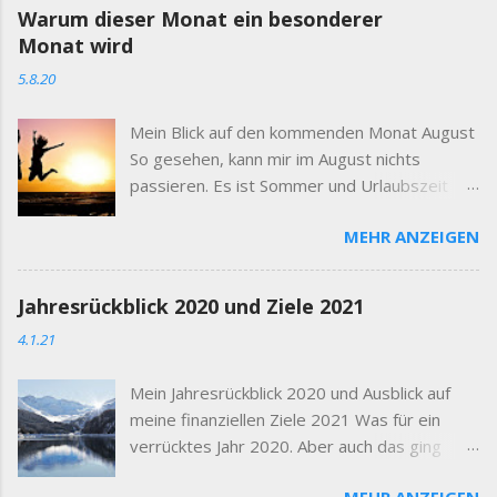
Warum dieser Monat ein besonderer
Monat wird
5.8.20
Mein Blick auf den kommenden Monat August
So gesehen, kann mir im August nichts
passieren. Es ist Sommer und Urlaubszeit
und ich habe die Möglichkeit viel Zeit mit
MEHR ANZEIGEN
meinen Kindern und meiner Familie zu
verbringen. Das ist genau das, was ich will.
Jeder kümmert sich um sein eigenes Leben
Jahresrückblick 2020 und Ziele 2021
und ich um das meiner Familie. Daher ist der
4.1.21
August ein besonderer Monat. Ich glaube,
die Börsen und Märkte werden weiterhin so
Mein Jahresrückblick 2020 und Ausblick auf
unruhig und volatil sein wie bisher. Ich glaube
meine finanziellen Ziele 2021 Was für ein
die Unternehmen, die ein stabiles digitales
verrücktes Jahr 2020. Aber auch das ging
Geschäftsmodell haben, werden weiterhin
jetzt zu Ende. Anfang des Jahres habe ich
ohne große Verluste durch die nächsten